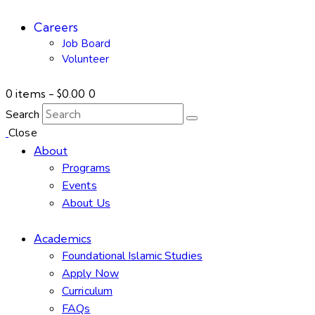
Careers
Job Board
Volunteer
0 items
-
$0.00
0
Search
Close
About
Programs
Events
About Us
Academics
Foundational Islamic Studies
Apply Now
Curriculum
FAQs